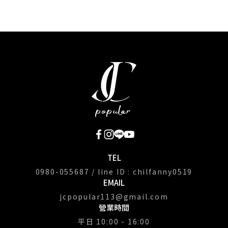
TEL
0980-055687 / line ID : chilfanny0519
EMAIL
jcpopular113@gmail.com
營業時間
平日 10:00 - 16:00