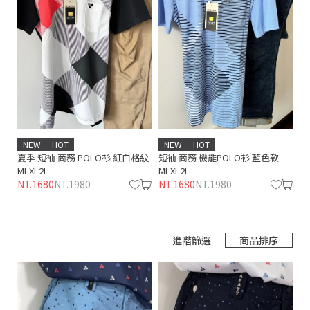
NEW
HOT
NEW
HOT
夏季 短袖 商務 POLO衫 紅白格紋
短袖 商務 機能POLO衫 藍色款
短
M
L
XL
2L
M
L
XL
2L
黑
NT.1680
NT.1980
NT.1680
NT.1980
2L
N
進階篩選
商品排序