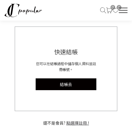
0
0
快速結帳
您可以在結帳過程中儲存個人資料並註
冊帳號。
結帳去
還不是會員?
點選擇註冊.!